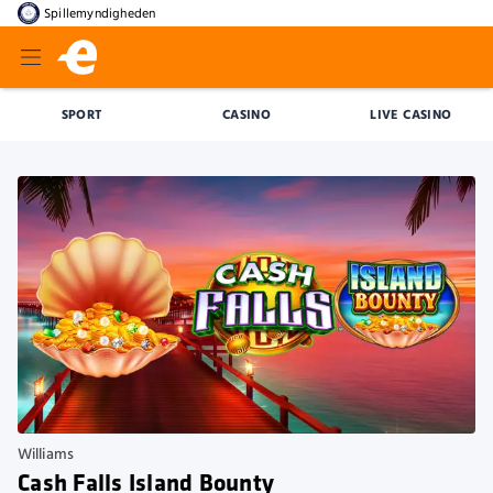
Spillemyndigheden
SPORT
CASINO
LIVE CASINO
Williams
Cash Falls Island Bounty