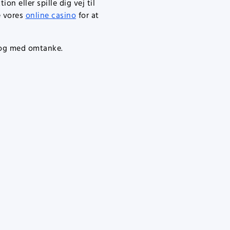
 eller spille dig vej til
e vores
online casino
for at
t og med omtanke.