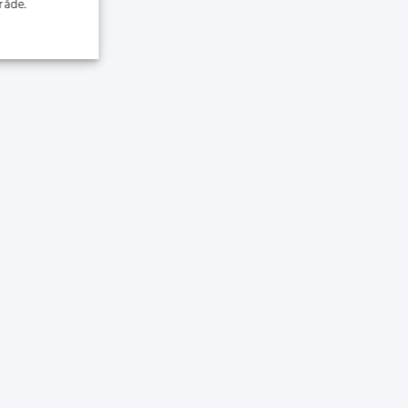
råde.
EXPEKT
Support
Om os
Affiliates
Ansvarligt spil
Regler og vilkår