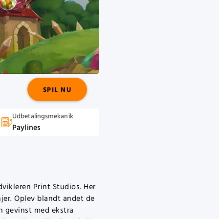
SPIL NU
Udbetalingsmekanik
Paylines
vikleren Print Studios. Her
jer. Oplev blandt andet de
in gevinst med ekstra