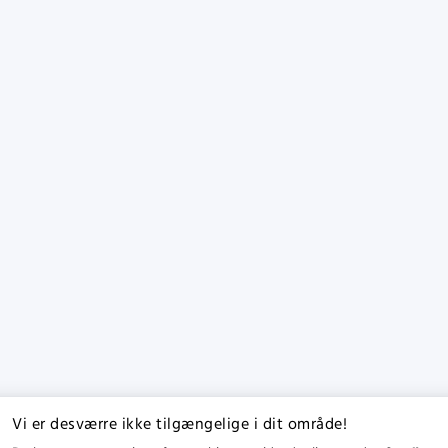
Vi er desværre ikke tilgængelige i dit område!