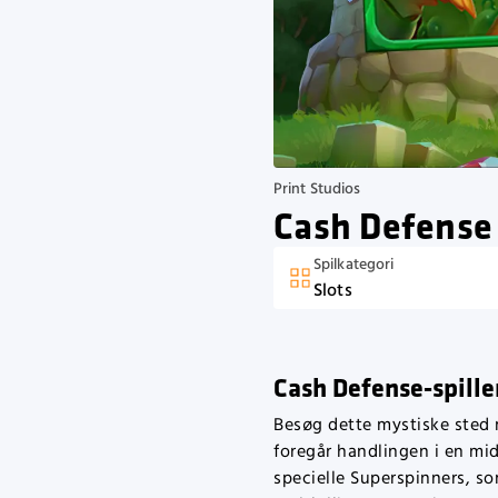
Print Studios
Cash Defense
Spilkategori
Slots
Cash Defense-spill
Besøg dette mystiske sted 
foregår handlingen i en mid
specielle Superspinners, so