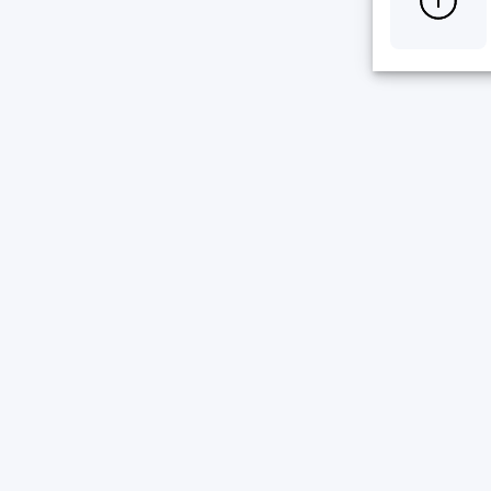
SPORT
Live Betting
Fodbold Odds
Superliga Odds
Premier League
I dag