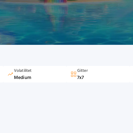
Volatilitet
Gitter
Medium
7x7