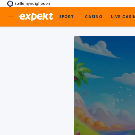
Spillemyndigheden
SPORT
CASINO
LIVE CASI