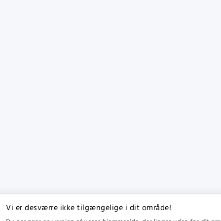
Vi er desværre ikke tilgængelige i dit område!