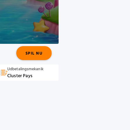
SPIL NU
Udbetalingsmekanik
Cluster Pays