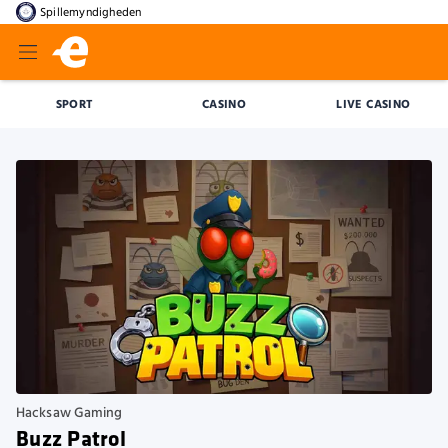
Spillemyndigheden
SPORT
CASINO
LIVE CASINO
Hacksaw Gaming
Buzz Patrol