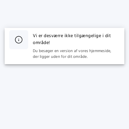
Vi er desværre ikke tilgængelige i dit
område!
Du besøger en version af vores hjemmeside,
der ligger uden for dit område.
SPORT
CASINO