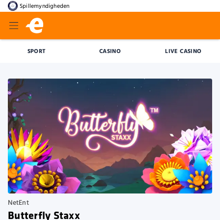
Spillemyndigheden
SPORT
CASINO
LIVE CASINO
NetEnt
Butterfly Staxx