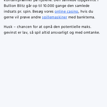
kontantpræmier på hjulene. Den samlede topgevinst i
Bullion Blitz går op til 10.000 gange den samlede
indsats pr. spin. Besøg vores
online casino
, hvis du
gerne vil prøve andre
spillemaskiner
med banktema.
Husk – chancen for at opnå den potentielle maks.
gevinst er lav, så spil altid ansvarligt og med omtanke.