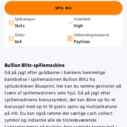
SPIL NU
Spilkategori
Volatilitet
Slots
High
Gitter
Udbetalingsmekanik
6x4
Paylines
Bullion Blitz-spillemaskine
Gå på jagt efter guldbarrer i bankens hemmelige
bankbokse i spillemaskinen Bullion Blitz fra
spiludvikleren Blueprint. Her kan du ramme gevinster på
tværs af spillemaskinens seks hjul. Gå på jagt efter
spillemaskinens bonussymbol, der kan åbne op for et
bonusspil med op til 10 gratis spins og multiplikatorer
på x10. Du kan også ramme det særlige cash collect-
symbol og indsamle alle de tilstedeværende