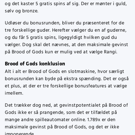
og det kaster 5 gratis spins af sig. Der er mønter i guld,
sølv og bronze.
Udløser du bonusrunden, bliver du præsenteret for de
tre forskellige guder. Herefter vælger du en af guderne,
og du får 5 gratis spins, ligegyldigt hvilken gud du
vælger. Dog skal det nævnes, at den maksimale gevinst
på Brood of Gods kun er mulig ved at vælge Rangi.
Brood of Gods konklusion
Alt i alt er Brood of Gods en slotmaskine, hvor særligt
bonusrunden kan byde på ekstra spænding. Det er også
et plus, at der er tre forskellige bonusfeatures at vælge
imellem.
Det trækker dog ned, at gevinstpotentialet på Brood of
Gods ikke er så prangende, som det er tilfældet på
mange andre spilleautomater online. 1.789x er den
maksimale gevinst på Brood of Gods, og det er ikke
imponerende.