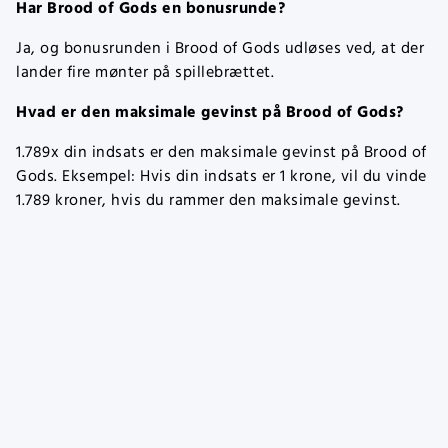
Har Brood of Gods en bonusrunde?
Ja, og bonusrunden i Brood of Gods udløses ved, at der
lander fire mønter på spillebrættet.
Hvad er den maksimale gevinst på Brood of Gods?
1.789x din indsats er den maksimale gevinst på Brood of
Gods. Eksempel: Hvis din indsats er 1 krone, vil du vinde
1.789 kroner, hvis du rammer den maksimale gevinst.