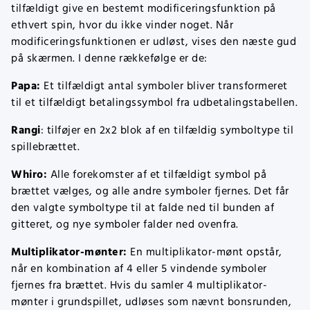
tilfældigt give en bestemt modificeringsfunktion på
ethvert spin, hvor du ikke vinder noget. Når
modificeringsfunktionen er udløst, vises den næste gud
på skærmen. I denne rækkefølge er de:
Papa:
Et tilfældigt antal symboler bliver transformeret
til et tilfældigt betalingssymbol fra udbetalingstabellen.
Rangi
: tilføjer en 2x2 blok af en tilfældig symboltype til
spillebrættet.
Whiro:
Alle forekomster af et tilfældigt symbol på
brættet vælges, og alle andre symboler fjernes. Det får
den valgte symboltype til at falde ned til bunden af
gitteret, og nye symboler falder ned ovenfra.
Multiplikator-mønter:
En multiplikator-mønt opstår,
når en kombination af 4 eller 5 vindende symboler
fjernes fra brættet. Hvis du samler 4 multiplikator-
mønter i grundspillet, udløses som nævnt bonsrunden,