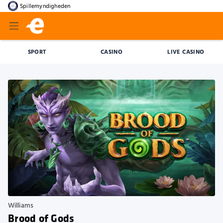
Spillemyndigheden
SPORT
CASINO
LIVE CASINO
Williams
Brood of Gods