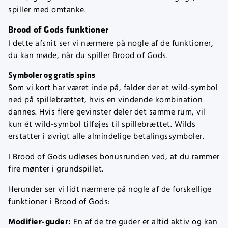
spiller med omtanke.
Brood of Gods funktioner
I dette afsnit ser vi nærmere på nogle af de funktioner,
du kan møde, når du spiller Brood of Gods.
Symboler og gratis spins
Som vi kort har været inde på, falder der et wild-symbol
ned på spillebrættet, hvis en vindende kombination
dannes. Hvis flere gevinster deler det samme rum, vil
kun ét wild-symbol tilføjes til spillebrættet. Wilds
erstatter i øvrigt alle almindelige betalingssymboler.
I Brood of Gods udløses bonusrunden ved, at du rammer
fire mønter i grundspillet.
Herunder ser vi lidt nærmere på nogle af de forskellige
funktioner i Brood of Gods:
Modifier-guder:
En af de tre guder er altid aktiv og kan