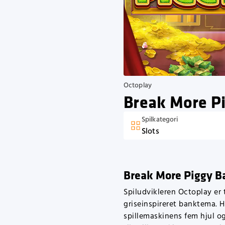
Octoplay
Break More P
Spilkategori
Slots
Break More Piggy B
Spiludvikleren Octoplay er
griseinspireret banktema. 
spillemaskinens fem hjul og