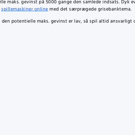
ielle maks. gevinst på 5000 gange den samlede indsats. Dyk e
e
spillemaskiner online
med det særprægede grisebanktema.
den potentielle maks. gevinst er lav, så spil altid ansvarlig