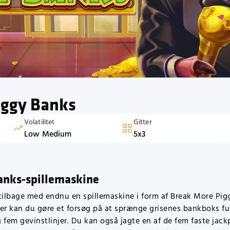
iggy Banks
Volatilitet
Gitter
Low Medium
5x3
anks-spillemaskine
 tilbage med endnu en spillemaskine i form af Break More Pi
Her kan du gøre et forsøg på at sprænge grisenes bankboks f
 fem gevinstlinjer. Du kan også jagte en af de fem faste jack