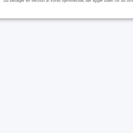
Du besøger en version af vores hjemmeside, der ligger uden for dit om
CASINO
LIVE CASINO
Populære Spilleautomater
Nyheder
Nye Spilleautomater
Populære
Spilleautomater
Expekt Eksklusive
Megaways
Roulette
Feature Køb
Blackjack