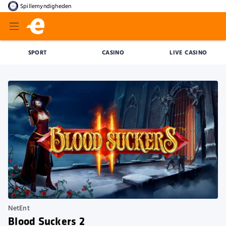
Spillemyndigheden
SPORT
CASINO
LIVE CASINO
NetEnt
Blood Suckers 2