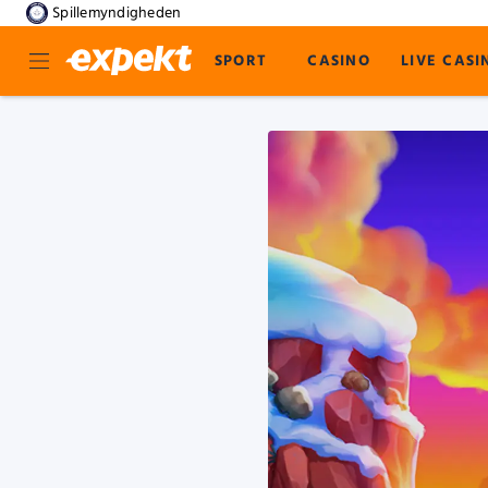
Spillemyndigheden
SPORT
CASINO
LIVE CASI