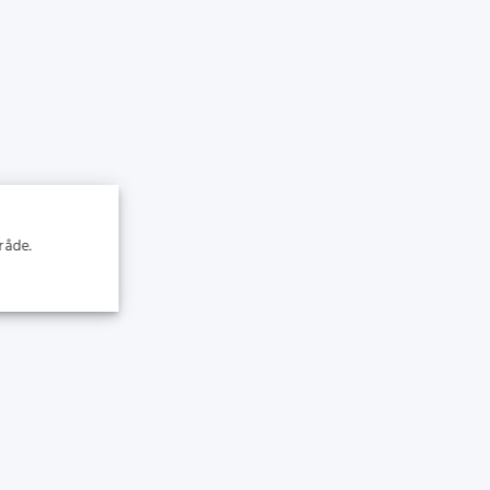
råde.