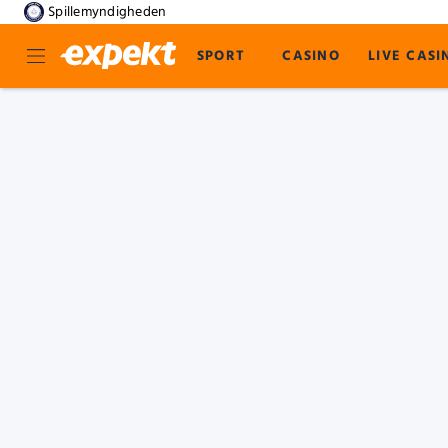
Spillemyndigheden
SPORT
CASINO
LIVE CASI