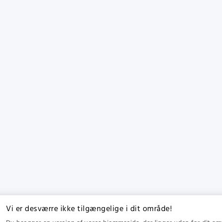
Vi er desværre ikke tilgængelige i dit område!