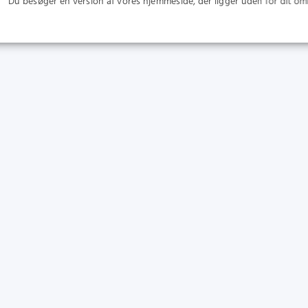
Du besøger en version af vores hjemmeside, der ligger uden for dit om
CASINO
LIVE CASINO
Populære Spilleautomater
Nyheder
Nye Spilleautomater
Populære
Spilleautomater
Expekt Eksklusive
Megaways
Roulette
Feature Køb
Blackjack