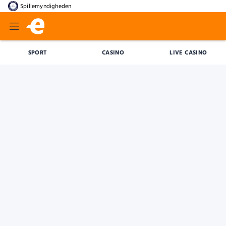
Spillemyndigheden
SPORT
CASINO
LIVE CASINO