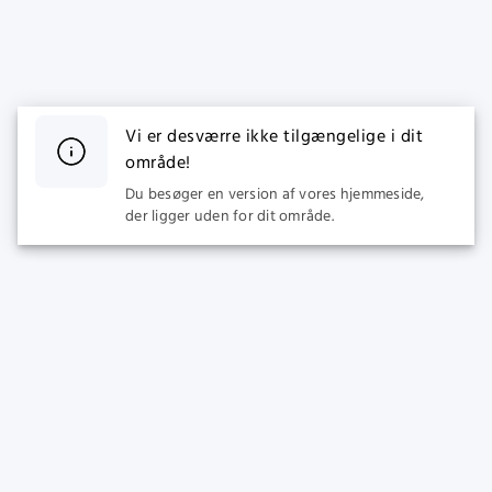
Vi er desværre ikke tilgængelige i dit
område!
Du besøger en version af vores hjemmeside,
der ligger uden for dit område.
SPORT
CASINO