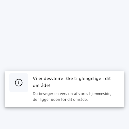
Vi er desværre ikke tilgængelige i dit
område!
Du besøger en version af vores hjemmeside,
der ligger uden for dit område.