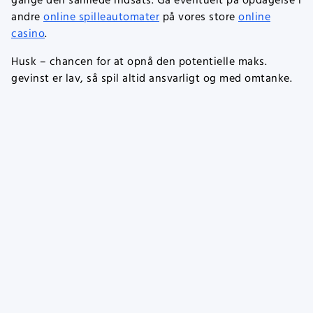
gange den samlede indsats. Gå eventuelt på opdagelse i
andre
online spilleautomater
på vores store
online
casino
.
Husk – chancen for at opnå den potentielle maks.
gevinst er lav, så spil altid ansvarligt og med omtanke.