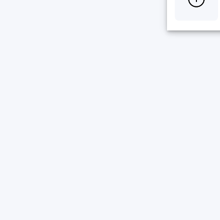
SPORT
Live Betting
Fodbold Odds
Superliga Odds
Premier League
I dag