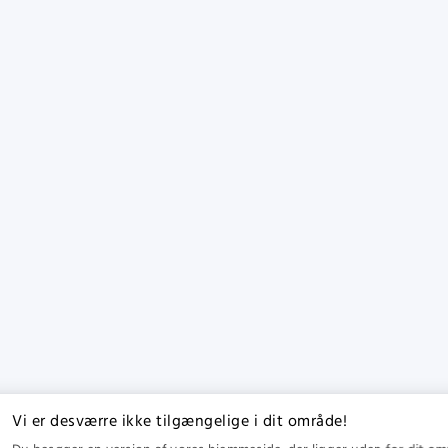
Vi er desværre ikke tilgængelige i dit område!