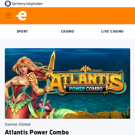
Spillemyndigheden
SPORT
CASINO
LIVE CASINO
Games Global
Atlantis Power Combo