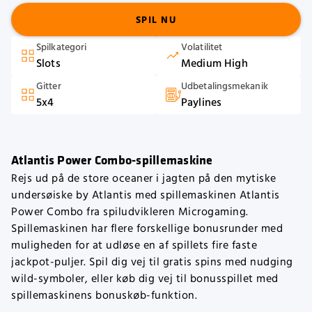
SPIL NU
Spilkategori
Volatilitet
Slots
Medium High
Gitter
Udbetalingsmekanik
5x4
Paylines
Atlantis Power Combo-spillemaskine
Rejs ud på de store oceaner i jagten på den mytiske
undersøiske by Atlantis med spillemaskinen Atlantis
Power Combo fra spiludvikleren Microgaming.
Spillemaskinen har flere forskellige bonusrunder med
muligheden for at udløse en af spillets fire faste
jackpot-puljer. Spil dig vej til gratis spins med nudging
wild-symboler, eller køb dig vej til bonusspillet med
spillemaskinens bonuskøb-funktion.