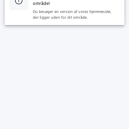
område!
Du besøger en version af vores hjemmeside,
der ligger uden for dit område.
SPORT
CASINO
Live Betting
Populære Spilleautomater
Fodbold Odds
Nye Spilleautomater
Superliga Odds
Spilleautomater
Premier League
Megaways