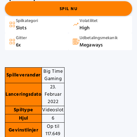
SPIL NU
Spilkategori
Volatilitet
Slots
High
Gitter
Udbetalingsmekanik
6x
Megaways
Big Time
Spilleverandør
Gaming
23.
Lanceringsdato
Februar
2022
Spiltype
Videoslot
Hjul
6
Op til
Gevinstlinjer
117.649