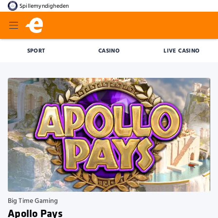
Spillemyndigheden
SPORT
CASINO
LIVE CASINO
Big Time Gaming
Apollo Pays