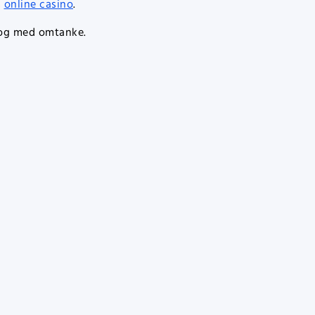
s
online casino
.
t og med omtanke.