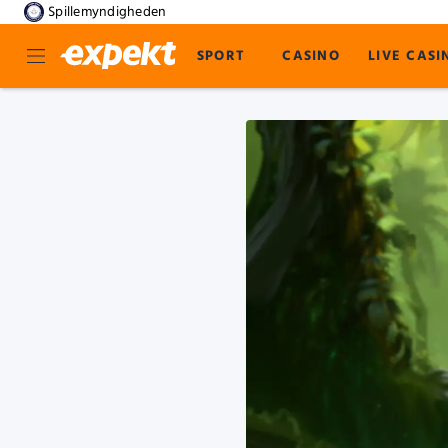
Spillemyndigheden
SPORT
CASINO
LIVE CASI