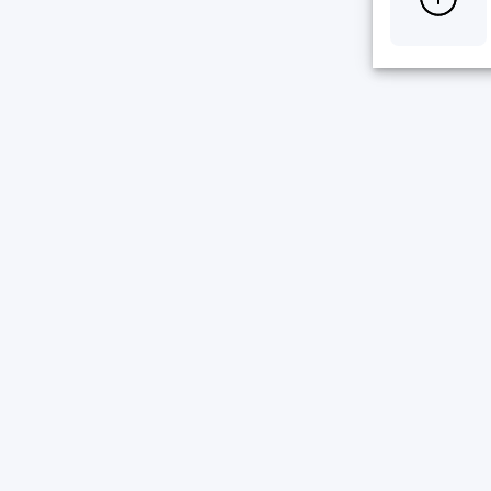
SPORT
Live Betting
Fodbold Odds
Superliga Odds
Premier League
I dag