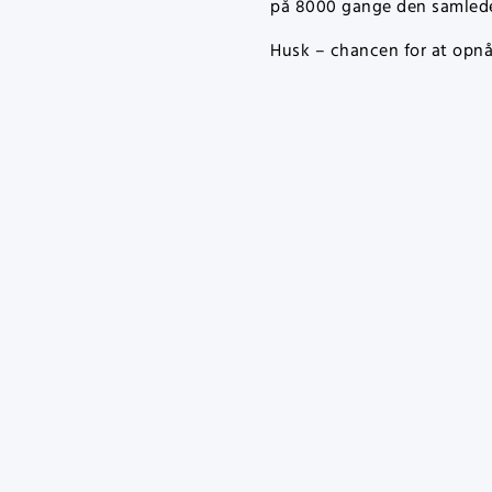
på 8000 gange den samlede
Husk – chancen for at opnå 