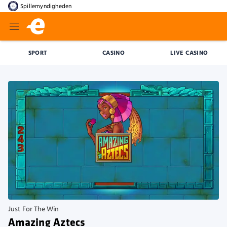
Spillemyndigheden
SPORT
CASINO
LIVE CASINO
Just For The Win
Amazing Aztecs