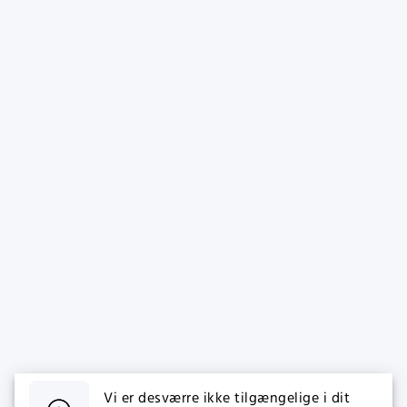
Vi er desværre ikke tilgængelige i dit