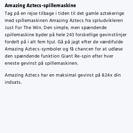
Amazing Aztecs-spillemaskine
Tag på en rejse tilbage i tiden til det gamle aztekerrige
med spillemaskinen Amazing Aztecs fra spiludvikleren
Just For The Win. Den simple, men spændende
spillemaskine byder på hele 243 forskellige gevinstlinjer
fordelt på i alt fem hjul. Gå på jagt efter de værdifulde
Amazing Aztecs-symboler og få chancen for at udløse
den spændende funktion Giant Re-spin efter hver
eneste gevinst på spillemaskinen.
Amazing Aztecs har en maksimal gevinst på 824x din
indsats.