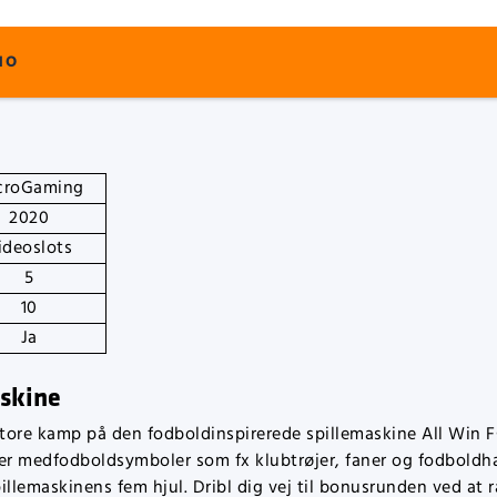
NO
croGaming
2020
ideoslots
5
10
Ja
askine
store kamp på den fodboldinspirerede spillemaskine All Win F
r medfodboldsymboler som fx klubtrøjer, faner og fodboldha
pillemaskinens fem hjul. Dribl dig vej til bonusrunden ved at r