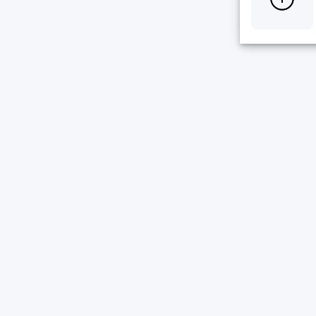
SPORT
Live Betting
Fodbold Odds
Superliga Odds
Premier League
I dag