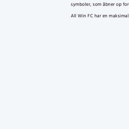
symboler, som åbner op for 
All Win FC har en maksimal