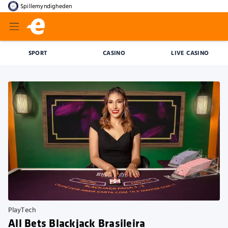
Spillemyndigheden
SPORT
CASINO
LIVE CASINO
PlayTech
All Bets Blackjack Brasileira