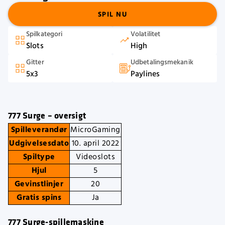
SPIL NU
Spilkategori
Volatilitet
Slots
High
Gitter
Udbetalingsmekanik
5x3
Paylines
777 Surge – oversigt
Spilleverandør
MicroGaming
Udgivelsesdato
10. april 2022
Spiltype
Videoslots
Hjul
5
Gevinstlinjer
20
Gratis spins
Ja
777 Surge-spillemaskine