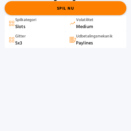
SPIL NU
Spilkategori
Volatilitet
Slots
Medium
Gitter
Udbetalingsmekanik
5x3
Paylines