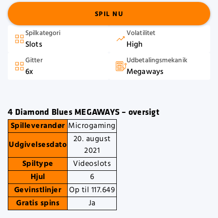
SPIL NU
Spilkategori
Volatilitet
Slots
High
Gitter
Udbetalingsmekanik
6x
Megaways
4 Diamond Blues MEGAWAYS – oversigt
Spilleverandør
Microgaming
20. august
Udgivelsesdato
2021
Spiltype
Videoslots
Hjul
6
Gevinstlinjer
Op til 117.649
Gratis spins
Ja