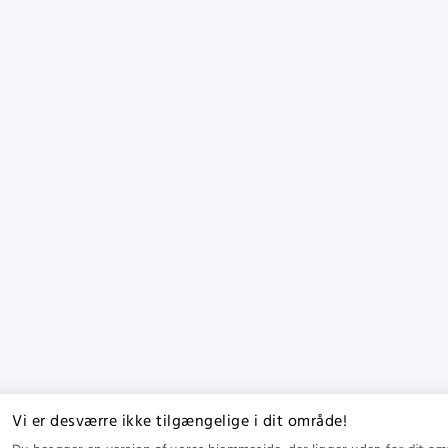
Vi er desværre ikke tilgængelige i dit område!