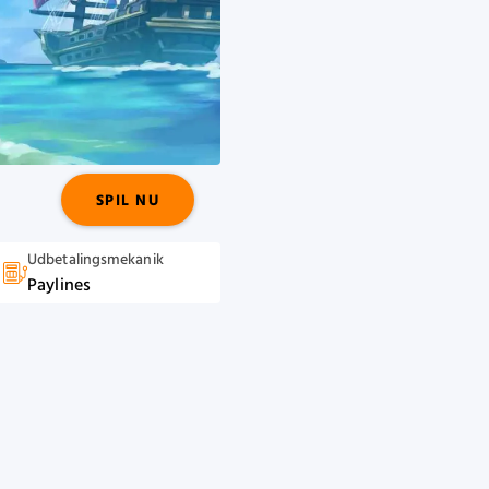
SPIL NU
Udbetalingsmekanik
Paylines