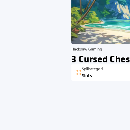
Hacksaw Gaming
3 Cursed Ches
Spilkategori
Slots