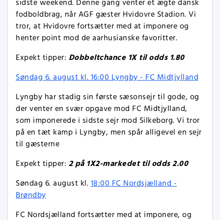
sidste weekend. Denne gang venter et ægte dansk
fodboldbrag, når AGF gæster Hvidovre Stadion. Vi
tror, at Hvidovre fortsætter med at imponere og
henter point mod de aarhusianske favoritter.
Dobbeltchance 1X til odds 1.80
Expekt tipper:
Søndag 6. august kl. 16:00 Lyngby - FC Midtjylland
Lyngby har stadig sin første sæsonsejr til gode, og
der venter en svær opgave mod FC Midtjylland,
som imponerede i sidste sejr mod Silkeborg. Vi tror
på en tæt kamp i Lyngby, men spår alligevel en sejr
til gæsterne
2 på 1X2-markedet til odds 2.00
Expekt tipper:
Søndag 6. august kl.
18:00 FC Nordsjælland -
Brøndby
FC Nordsjælland fortsætter med at imponere, og