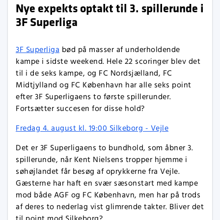
Nye expekts optakt til 3. spillerunde i
3F Superliga
3F Superliga
bød på masser af underholdende
kampe i sidste weekend. Hele 22 scoringer blev det
til i de seks kampe, og FC Nordsjælland, FC
Midtjylland og FC København har alle seks point
efter 3F Superligaens to første spillerunder.
Fortsætter succesen for disse hold?
Fredag 4. august kl. 19:00 Silkeborg - Vejle
Det er 3F Superligaens to bundhold, som åbner 3.
spillerunde, når Kent Nielsens tropper hjemme i
søhøjlandet får besøg af oprykkerne fra Vejle.
Gæsterne har haft en svær sæsonstart med kampe
mod både AGF og FC København, men har på trods
af deres to nederlag vist glimrende takter. Bliver det
til point mod Silkeborg?