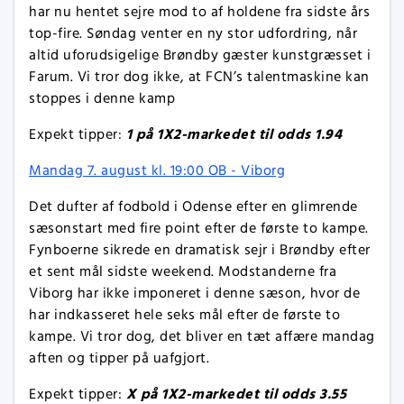
har nu hentet sejre mod to af holdene fra sidste års
top-fire. Søndag venter en ny stor udfordring, når
altid uforudsigelige Brøndby gæster kunstgræsset i
Farum. Vi tror dog ikke, at FCN’s talentmaskine kan
stoppes i denne kamp
1 på 1X2-markedet til odds 1.94
Expekt tipper:
Mandag 7. august kl. 19:00 OB - Viborg
Det dufter af fodbold i Odense efter en glimrende
sæsonstart med fire point efter de første to kampe.
Fynboerne sikrede en dramatisk sejr i Brøndby efter
et sent mål sidste weekend. Modstanderne fra
Viborg har ikke imponeret i denne sæson, hvor de
har indkasseret hele seks mål efter de første to
kampe. Vi tror dog, det bliver en tæt affære mandag
aften og tipper på uafgjort.
X på 1X2-markedet til odds 3.55
Expekt tipper: