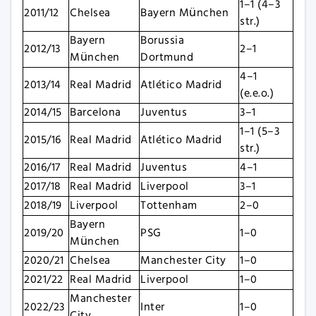
1–1 (4–3
2011/12
Chelsea
Bayern München
str.)
Bayern
Borussia
2012/13
2–1
München
Dortmund
4–1
2013/14
Real Madrid
Atlético Madrid
(e.e.o.)
2014/15
Barcelona
Juventus
3–1
1–1 (5–3
2015/16
Real Madrid
Atlético Madrid
str.)
2016/17
Real Madrid
Juventus
4–1
2017/18
Real Madrid
Liverpool
3–1
2018/19
Liverpool
Tottenham
2–0
Bayern
2019/20
PSG
1–0
München
2020/21
Chelsea
Manchester City
1–0
2021/22
Real Madrid
Liverpool
1–0
Manchester
2022/23
Inter
1–0
City