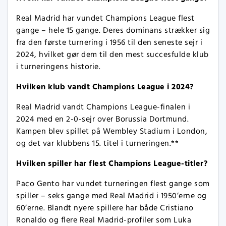
Real Madrid har vundet Champions League flest
gange – hele 15 gange. Deres dominans strækker sig
fra den første turnering i 1956 til den seneste sejr i
2024, hvilket gør dem til den mest succesfulde klub
i turneringens historie.
Hvilken klub vandt Champions League i 2024?
Real Madrid vandt Champions League-finalen i
2024 med en 2-0-sejr over Borussia Dortmund.
Kampen blev spillet på Wembley Stadium i London,
og det var klubbens 15. titel i turneringen.**
Hvilken spiller har flest Champions League-titler?
Paco Gento har vundet turneringen flest gange som
spiller – seks gange med Real Madrid i 1950’erne og
60’erne. Blandt nyere spillere har både Cristiano
Ronaldo og flere Real Madrid-profiler som Luka