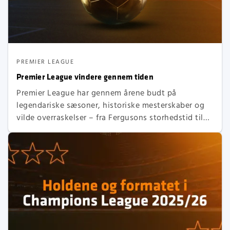
PREMIER LEAGUE
Premier League vindere gennem tiden
Premier League har gennem årene budt på
legendariske sæsoner, historiske mesterskaber og
vilde overraskelser – fra Fergusons storhedstid til
Guardiolas nuværende dominans. Men hvor mange
gange har Manchester United vundet? Hvornår
chokerede Leicester hele verden? Og hvilke klubber
står stærkest til at vinde i fremtiden?