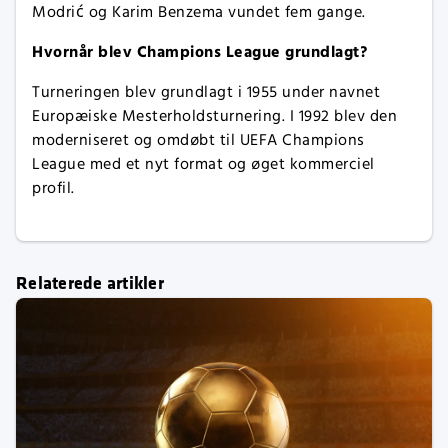
Modrić og Karim Benzema vundet fem gange.
Hvornår blev Champions League grundlagt?
Turneringen blev grundlagt i 1955 under navnet
Europæiske Mesterholdsturnering. I 1992 blev den
moderniseret og omdøbt til UEFA Champions
League med et nyt format og øget kommerciel
profil.
Relaterede artikler