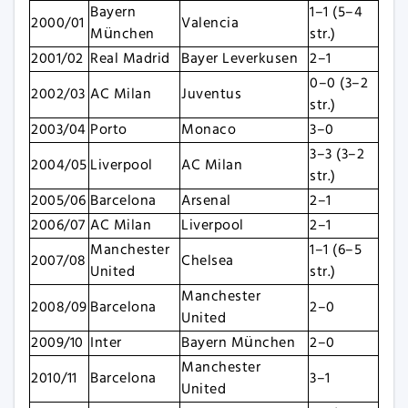
Bayern
1–1 (5–4
2000/01
Valencia
München
str.)
2001/02
Real Madrid
Bayer Leverkusen
2–1
0–0 (3–2
2002/03
AC Milan
Juventus
str.)
2003/04
Porto
Monaco
3–0
3–3 (3–2
2004/05
Liverpool
AC Milan
str.)
2005/06
Barcelona
Arsenal
2–1
2006/07
AC Milan
Liverpool
2–1
Manchester
1–1 (6–5
2007/08
Chelsea
United
str.)
Manchester
2008/09
Barcelona
2–0
United
2009/10
Inter
Bayern München
2–0
Manchester
2010/11
Barcelona
3–1
United