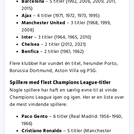
Barcelona
– 5 titler (1992, 2006, 2009, 2011,
2015)
Ajax
– 4 titler (1971, 1972, 1973, 1995)
Manchester United
– 3 titler (1968, 1999,
2008)
Inter
– 3 titler (1964, 1965, 2010)
Chelsea
– 2 titler (2012, 2021)
Benfica
– 2 titler (1961, 1962)
Flere klubber har vundet én titel, herunder Porto,
Borussia Dortmund, Aston Villa og PSG.
Spillere med flest Champions League-titler
Nogle spillere har haft en særlig evne til at vinde
Champions League igen og igen. Her er en liste over
de mest vindende spillere:
Paco Gento
– 6 titler (Real Madrid: 1956–1960,
1966)
Cristiano Ronaldo
– 5 titler (Manchester