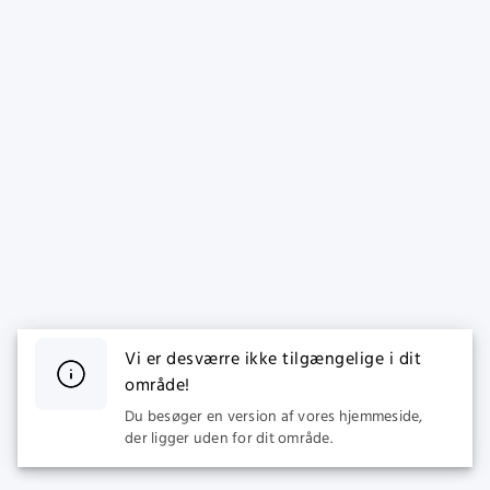
Vi er desværre ikke tilgængelige i dit
område!
Du besøger en version af vores hjemmeside,
der ligger uden for dit område.